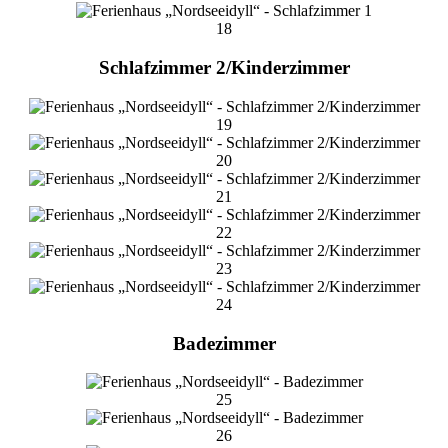
18
Schlafzimmer 2/Kinderzimmer
19
20
21
22
23
24
Badezimmer
25
26