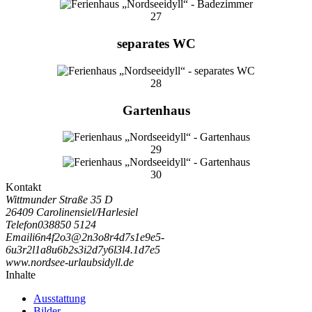
27
separates WC
28
Gartenhaus
29
30
Kontakt
Wittmunder Straße 35 D
26409 Carolinensiel/Harlesiel
Telefon
038850 5124
Email
i
6
n
4
f
2
o
3
@
2
n
3
o
8
r
4
d
7
s
1
e
9
e
5
-
6
u
3
r
2
l
1
a
8
u
6
b
2
s
3
i
2
d
7
y
6
l
3
l
4
.
1
d
7
e
5
www.nordsee-urlaubsidyll.de
Inhalte
Ausstattung
Bilder