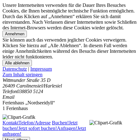
Unsere Internetseiten verwenden für die Dauer Ihres Besuches
Cookies, die Ihnen bestmögliche technische Funktion ermöglichen.
Durch das Klicken auf „Annehmen“ erklären Sie sich damit
einverstanden. Nach Verlassen dieser Internetseiten sowie Schließen
des Internet-Browsers werden diese Cookies wieder gelöscht.
Annehmen
Sie können auch das verwenden jeglicher Cookies verweigern.
Klicken Sie hierzu auf „Alle Ablehnen“. In diesem Fall werden
einige Annehmlichkeiten während des Besuchs dieser Internetseiten
leider nicht funktionieren.
Alle ablehnen
Datenschutz
|
Impressum
Zum Inhalt springen
Wittmunder Straße 35 D
26409 Carolinensiel/Harlesiel
Telefon
038850 5124
Email
Ferienhaus „Nordseeidyll“
1 Ferienhaus
Kontakt
Telefon/Adresse
Buchen!
Jetzt
buchen!
Jetzt sofort buchen!
Anfragen!
Jetzt
anfragen!