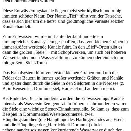
Deich durchlöchern würden.
Diese Entwässerungskanäle liegen meist sehr idyllisch und ruhig
inmitten schöner Natur. Der Name „Tief“ rührt von der Tatsache,
dass es sich hier um die tiefst- und größtmögliche Variante solcher
Kanäle handelt.
Zum Entwässern wurde im Laufe der Jahrhunderte ein
umfangreiches Kanalsystem geschaffen, dass von kleinen Gräben in
immer größer werdende Kanäle führt. In den „Siel“-Orten gibt es
dann die großen „Siele“ – mit Schöpfwerken, um auch bei höheren
Wasserständen noch Wasser abführen zu können oder einfach nur
mit großen „Siel“-Toren.
Das Kanalsystem führt von ersten kleinen Gräben rund um die
Felder der Bauern in immer größer werdende Gräben und Kanäle
und später dann durch die Siele in den Sielorten in die Nordsee (z.
B. in Bensersiel, Dornumersiel, Harlesiel und anderen mehr).
Bis Ende des 19. Jahrhunderts wurden die Entwässerungs-Kanäle
intensiv als Wasserstraßen genutzt. In früheren Jahrhunderten waren
die Siele eine wichtige Steuer-Einnahmequelle. So kam es, dass zum
Beispiel in Dornumersiel/Westeraccumersiel zwei
Häuptlingsfamilien (die Häuptlinge des Harlingerlandes aus Esens
und die Häuptlinge der „Herrlichkeit Dornum“) direkt
nebeneinander sozusagen konkurrierende Wasserwege durch den