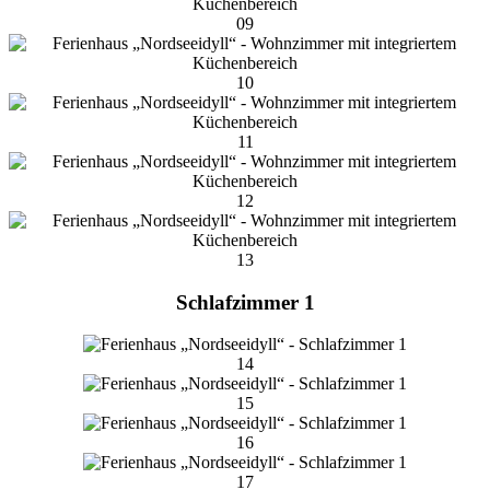
09
10
11
12
13
Schlafzimmer 1
14
15
16
17