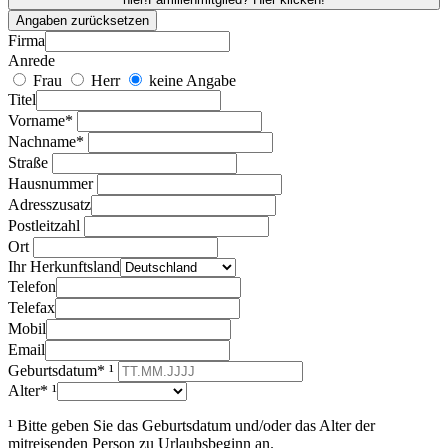
Angaben zurücksetzen
Firma
Anrede
Frau
Herr
keine Angabe
Titel
Vorname*
Nachname*
Straße
Hausnummer
Adresszusatz
Postleitzahl
Ort
Ihr Herkunftsland
Telefon
Telefax
Mobil
Email
Geburtsdatum* ¹
Alter* ¹
¹ Bitte geben Sie das Geburtsdatum und/oder das Alter der
mitreisenden Person zu Urlaubsbeginn an.