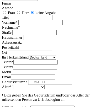
Firma
Anrede
Frau
Herr
keine Angabe
Titel
Vorname*
Nachname*
Straße
Hausnummer
Adresszusatz
Postleitzahl
Ort
Ihr Herkunftsland
Telefon
Telefax
Mobil
Email
Geburtsdatum* ¹
Alter* ¹
¹ Bitte geben Sie das Geburtsdatum und/oder das Alter der
mitreisenden Person zu Urlaubsbeginn an.