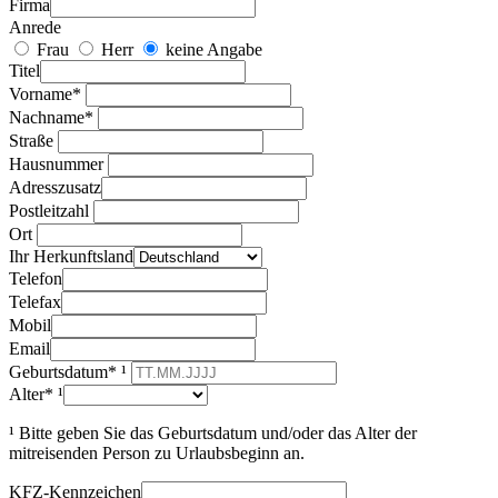
Firma
Anrede
Frau
Herr
keine Angabe
Titel
Vorname*
Nachname*
Straße
Hausnummer
Adresszusatz
Postleitzahl
Ort
Ihr Herkunftsland
Telefon
Telefax
Mobil
Email
Geburtsdatum* ¹
Alter* ¹
¹ Bitte geben Sie das Geburtsdatum und/oder das Alter der
mitreisenden Person zu Urlaubsbeginn an.
KFZ-Kennzeichen