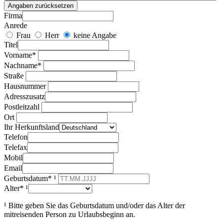
Angaben zurücksetzen
Firma
Anrede
Frau
Herr
keine Angabe
Titel
Vorname*
Nachname*
Straße
Hausnummer
Adresszusatz
Postleitzahl
Ort
Ihr Herkunftsland
Telefon
Telefax
Mobil
Email
Geburtsdatum* ¹
Alter* ¹
¹ Bitte geben Sie das Geburtsdatum und/oder das Alter der
mitreisenden Person zu Urlaubsbeginn an.