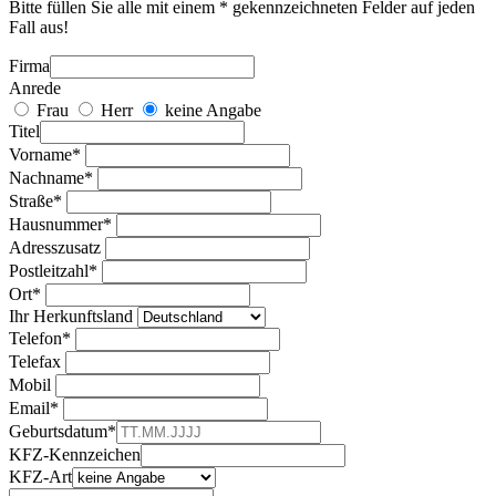
Bitte füllen Sie alle mit einem * gekennzeichneten Felder auf jeden
Fall aus!
Testwerte
Firma
Anrede
Frau
Herr
keine Angabe
Titel
Vorname*
Nachname*
Straße*
Hausnummer*
Adresszusatz
Postleitzahl*
Ort*
Ihr Herkunftsland
Telefon*
Telefax
Mobil
Email*
Geburtsdatum*
KFZ-Kennzeichen
KFZ-Art