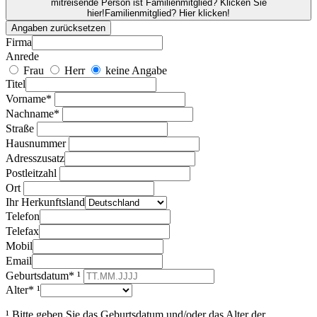
mitreisende Person ist Familienmitglied? Klicken Sie
hier!
Familienmitglied? Hier klicken!
Angaben zurücksetzen
Firma
Anrede
Frau
Herr
keine Angabe
Titel
Vorname*
Nachname*
Straße
Hausnummer
Adresszusatz
Postleitzahl
Ort
Ihr Herkunftsland
Telefon
Telefax
Mobil
Email
Geburtsdatum* ¹
Alter* ¹
¹ Bitte geben Sie das Geburtsdatum und/oder das Alter der