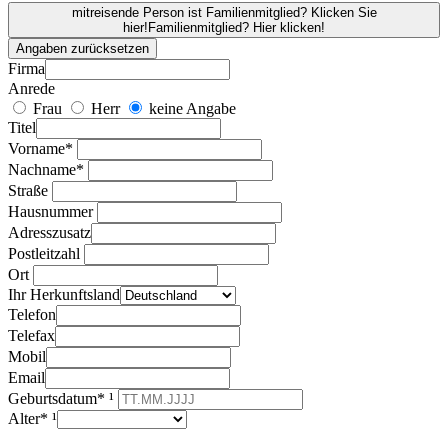
mitreisende Person ist Familienmitglied? Klicken Sie
hier!
Familienmitglied? Hier klicken!
Angaben zurücksetzen
Firma
Anrede
Frau
Herr
keine Angabe
Titel
Vorname*
Nachname*
Straße
Hausnummer
Adresszusatz
Postleitzahl
Ort
Ihr Herkunftsland
Telefon
Telefax
Mobil
Email
Geburtsdatum* ¹
Alter* ¹