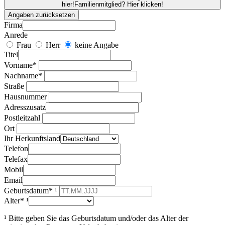
hier!
Familienmitglied? Hier klicken!
Angaben zurücksetzen
Firma
Anrede
Frau
Herr
keine Angabe
Titel
Vorname*
Nachname*
Straße
Hausnummer
Adresszusatz
Postleitzahl
Ort
Ihr Herkunftsland
Telefon
Telefax
Mobil
Email
Geburtsdatum* ¹
Alter* ¹
¹ Bitte geben Sie das Geburtsdatum und/oder das Alter der