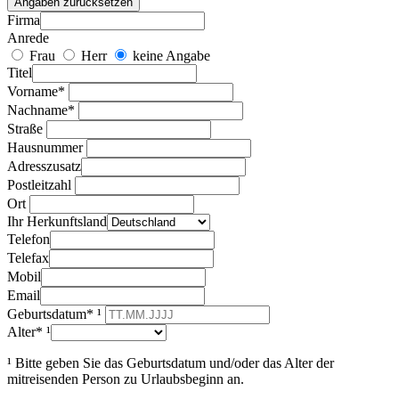
Angaben zurücksetzen
Firma
Anrede
Frau
Herr
keine Angabe
Titel
Vorname*
Nachname*
Straße
Hausnummer
Adresszusatz
Postleitzahl
Ort
Ihr Herkunftsland
Telefon
Telefax
Mobil
Email
Geburtsdatum* ¹
Alter* ¹
¹ Bitte geben Sie das Geburtsdatum und/oder das Alter der
mitreisenden Person zu Urlaubsbeginn an.